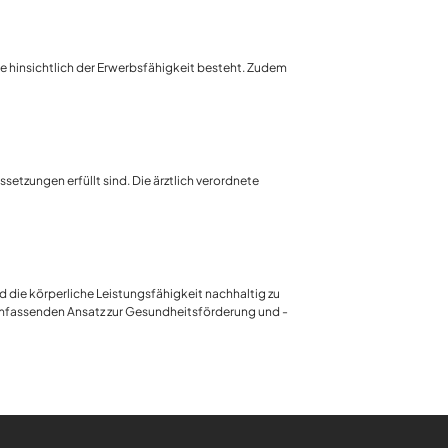
e hinsichtlich der Erwerbsfähigkeit besteht. Zudem
tzungen erfüllt sind. Die ärztlich verordnete
nd die körperliche Leistungsfähigkeit nachhaltig zu
n umfassenden Ansatz zur Gesundheitsförderung und -