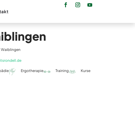
takt
iblingen
2 Waiblingen
tsrondell.de
pädie
Ergotherapie
Training
Kurse