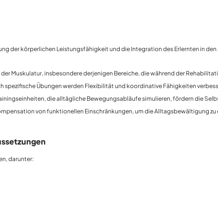
ng der körperlichen Leistungsfähigkeit und die Integration des Erlernten in den 
ng der Muskulatur, insbesondere derjenigen Bereiche, die während der Rehabilita
ch spezifische Übungen werden Flexibilität und koordinative Fähigkeiten verbess
Trainingseinheiten, die alltägliche Bewegungsabläufe simulieren, fördern die Sel
ompensation von funktionellen Einschränkungen, um die Alltagsbewältigung zu e
ussetzungen
n, darunter: