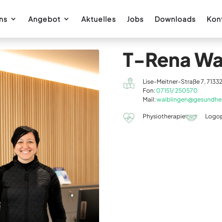
ns
Angebot
Aktuelles
Jobs
Downloads
Kon
T-Rena Wa
Lise-Meitner-Straße 7, 7133
Fon:
07151/ 250570
Mail:
waiblingen@gesundhei
Physiotherapie
Logo