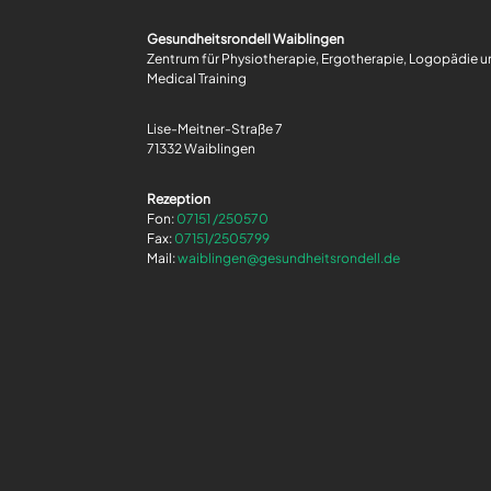
Gesundheitsrondell Waiblingen
Zentrum für Physiotherapie, Ergotherapie, Logopädie 
Medical Training
Lise-Meitner-Straße 7
71332 Waiblingen
Rezeption
Fon:
07151 /250570
Fax:
07151/2505799
Mail:
waiblingen@gesundheitsrondell.de