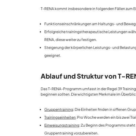
T-RENA kommt insbesondere in folgenden Fällen zum Ei
Funktionseinschränkungen am Haltungs- und Bewegungs
Erfolgreiche trainingstherapeutische Leistungen währ
RENA, diese weiter zu festigen.
Steigerung der körperlichen Leistungs- und Belastung
geeignet.
Ablauf und Struktur von T-R
Das T-RENA-Programm umfasst in der Regel 39 Trainingse
beginnen sollten. Die wichtigsten Merkmale im Überblic
Gruppentraining
: Die Einheiten finden in offenen Gru
Trainingseinheiten
: Pro Woche werden ein bis zwei Tr
Einweisungstraining
: Zu Beginn des Programms steht
Gruppentraining vorzubereiten.