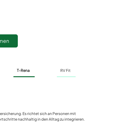
hmen
T-Rena
RV Fit
rsicherung. Es richtet sich an Personen mit
chritte nachhaltig in den Alltag zu integrieren.