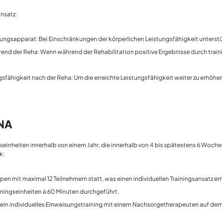
nsatz:
apparat: Bei Einschränkungen der körperlichen Leistungsfähigkeit unterstütz
end der Reha: Wenn während der Rehabilitation positive Ergebnisse durch train
sfähigkeit nach der Reha: Um die erreichte Leistungsfähigkeit weiter zu erhöhe
ENA
inheiten innerhalb von einem Jahr, die innerhalb von 4 bis spätestens 6 Woche
k:
ppen mit maximal 12 Teilnehmern statt, was einen individuellen Trainingsansatz e
ainingseinheiten à 60 Minuten durchgeführt.
 ein individuelles Einweisungstraining mit einem Nachsorgetherapeuten auf dem