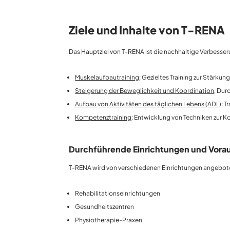
Ziele und Inhalte von T-RENA
Das Hauptziel von T-RENA ist die nachhaltige Verbesseru
Muskelaufbautraining
: Gezieltes Training zur Stärku
Steigerung der Beweglichkeit und Koordination
: Dur
Aufbau von Aktivitäten des täglichen
Lebens (ADL)
: 
Kompetenztraining
: Entwicklung von Techniken zur K
Durchführende Einrichtungen und Vora
T-RENA wird von verschiedenen Einrichtungen angebote
Rehabilitationseinrichtungen
Gesundheitszentren
Physiotherapie-Praxen