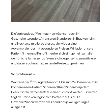
Die Vorfreude auf Weihnachten wächst – auch im
Gesundheitsrondell. An unseren Standorten in Brackenheim
und Neckarsulm gibt es dieses Jahr wieder einen
Adventskalender mit besonderen Preisen: Wir laden unsere
Patient*innen und Kund*innen herzlich ein, gemeinsam die
gemütliche Jahreszeit zu feiern, sich gegenseitig zu motivieren
und dabei auch noch spannende Preise zu gewinnen.
So funktioniert’s
Während der Öffnungszeiten vom 1. bis zum 24. Dezember 2025
können unsere Patient*innen und Kund*innen bei jedem
Besuch ihren Namenszettel in einen Lostopf werfen. Es warten
täglich Preise von regionalen Partnern auf Sie! Die
Gewinner*innen werden am Abend des jeweiligen Tages
ausgelost.