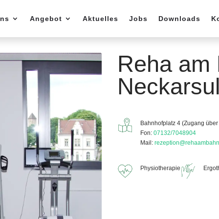
uns
Angebot
Aktuelles
Jobs
Downloads
K
Reha am 
Neckarsu
Bahnhofplatz 4 (Zugang über
Fon:
07132/7048904
Mail:
rezeption@rehaambahn
Physiotherapie
Ergot