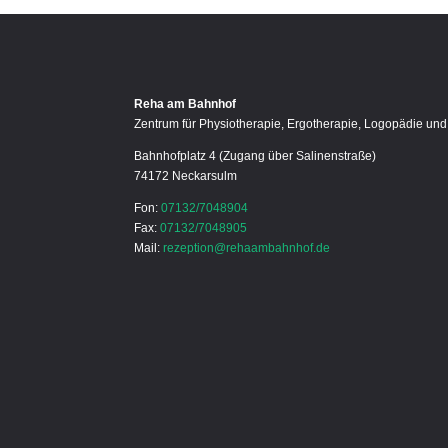
Reha am Bahnhof
Zentrum für Physiotherapie, Ergotherapie, Logopädie und
Bahnhofplatz 4 (Zugang über Salinenstraße)
74172 Neckarsulm
Fon:
07132/7048904
Fax:
07132/7048905
Mail:
rezeption@rehaambahnhof.de