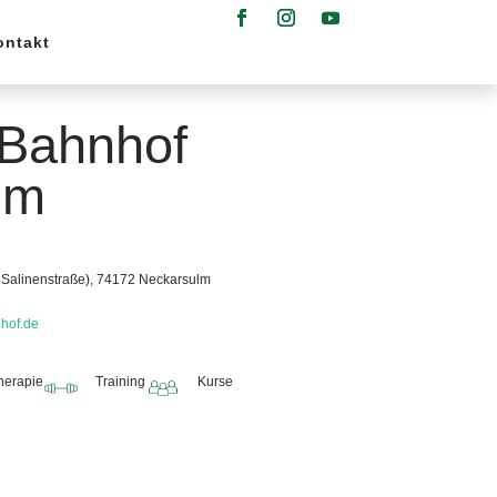
ontakt
Bahnhof
lm
 Salinenstraße), 74172 Neckarsulm
hof.de
herapie
Training
Kurse