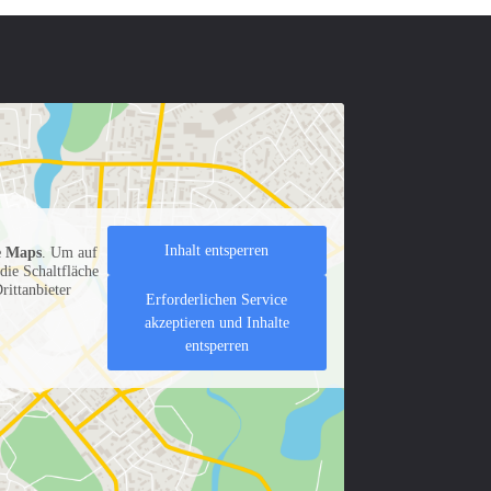
Inhalt entsperren
e Maps
. Um auf
 die Schaltfläche
rittanbieter
Erforderlichen Service
akzeptieren und Inhalte
entsperren