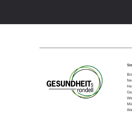
St
Br
Ne
He
Gai
We
Mü
Wa