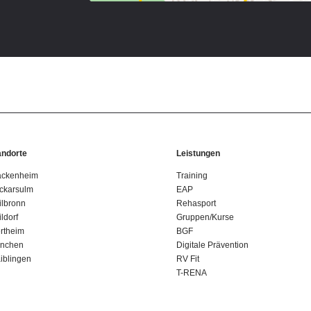
andorte
Leistungen
ackenheim
Training
ckarsulm
EAP
ilbronn
Rehasport
ldorf
Gruppen/Kurse
rtheim
BGF
nchen
Digitale Prävention
iblingen
RV Fit
T-RENA