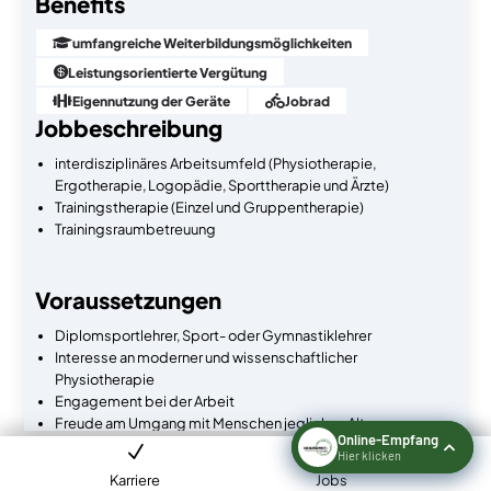
Benefits

umfangreiche Weiterbildungsmöglichkeiten

Leistungsorientierte Vergütung

Eigennutzung der Geräte

Jobrad
Jobbeschreibung
interdisziplinäres Arbeitsumfeld (Physiotherapie,
Ergotherapie, Logopädie, Sporttherapie und Ärzte)
Trainingstherapie (Einzel und Gruppentherapie)
Trainingsraumbetreuung
Voraussetzungen
Diplomsportlehrer, Sport- oder Gymnastiklehrer
Interesse an moderner und wissenschaftlicher
Physiotherapie
Jetzt bewerben
Engagement bei der Arbeit
Freude am Umgang mit Menschen jeglichen Alters
Bereitschaft für flexible Arbeitszeiten
Karriere
Karriere
Jobs
Jobs