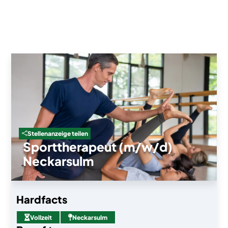
Stellenanzeige teilen

Sporttherapeut (m/w/d)
Neckarsulm
Hardfacts

Vollzeit

Neckarsulm